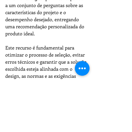
a um conjunto de perguntas sobre as 
características do projeto e o 
desempenho desejado, entregando 
uma recomendação personalizada do 
produto ideal.
Este recurso é fundamental para 
otimizar o processo de seleção, evitar 
erros técnicos e garantir que a solução 
escolhida esteja alinhada com o 
design, as normas e as exigências 
ambientais.
5. Casos práticos e exemplos de 
aplicação
Para ilustrar, um projeto recente 
numa escola utilizou painéis 
CEWOOD
em salas de aula para reduzir o ruído e 