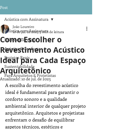
Post
Acústica com Assinatura
João Loureiro
Acústica com Assinatura
10 de jul. de 2025
3 min de leitura
Como Escolher o
Soluções Técnicas
Revestimento Acústico
Acústica & Conforto
Projetos Reais
Ideal para Cada Espaço
Sustentabilidade
Arquitetônico
Para Arquitetos & Projetistas
Atualizado:
10 de jul. de 2025
A escolha do revestimento acústico 
ideal é fundamental para garantir o 
conforto sonoro e a qualidade 
ambiental interior de qualquer projeto 
arquitetônico. Arquitetos e projetistas 
enfrentam o desafio de equilibrar 
aspetos técnicos, estéticos e 