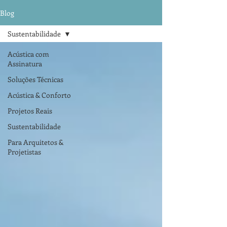
Blog
Sustentabilidade
Acústica com
Assinatura
Soluções Técnicas
Acústica & Conforto
Projetos Reais
Sustentabilidade
Para Arquitetos &
Projetistas